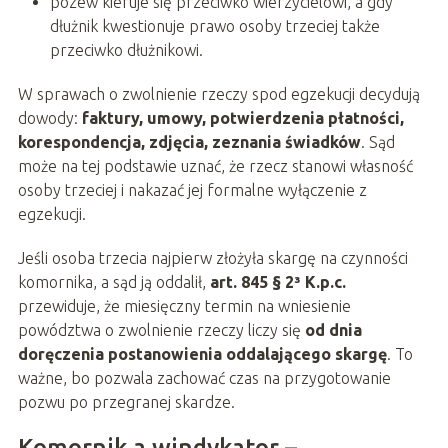
pozew kieruje się przeciwko wierzycielowi, a gdy
dłużnik kwestionuje prawo osoby trzeciej także
przeciwko dłużnikowi.
W sprawach o zwolnienie rzeczy spod egzekucji decydują
dowody:
faktury, umowy, potwierdzenia płatności,
korespondencja, zdjęcia, zeznania świadków
. Sąd
może na tej podstawie uznać, że rzecz stanowi własność
osoby trzeciej i nakazać jej formalne wyłączenie z
egzekucji.
Jeśli osoba trzecia najpierw złożyła skargę na czynności
komornika, a sąd ją oddalił,
art. 845 § 2³ K.p.c.
przewiduje, że miesięczny termin na wniesienie
powództwa o zwolnienie rzeczy liczy się
od dnia
doręczenia postanowienia oddalającego skargę
. To
ważne, bo pozwala zachować czas na przygotowanie
pozwu po przegranej skardze.
Komornik a windykator –