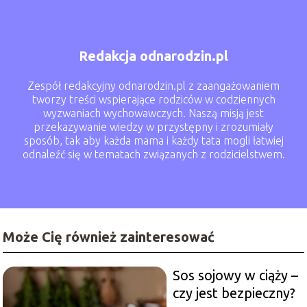
Redakcja odnarodzin.pl
Zespół redakcyjny odnarodzin.pl z zaangażowaniem
tworzy treści wspierające rodziców w codziennych
wyzwaniach wychowawczych. Naszą misją jest
przekazywanie wiedzy w przystępny i zrozumiały
sposób, tak aby każda mama i każdy tata mogli łatwiej
odnaleźć się w tematach związanych z rodzicielstwem.
Może Cię również zainteresować
Sos sojowy w ciąży –
czy jest bezpieczny?