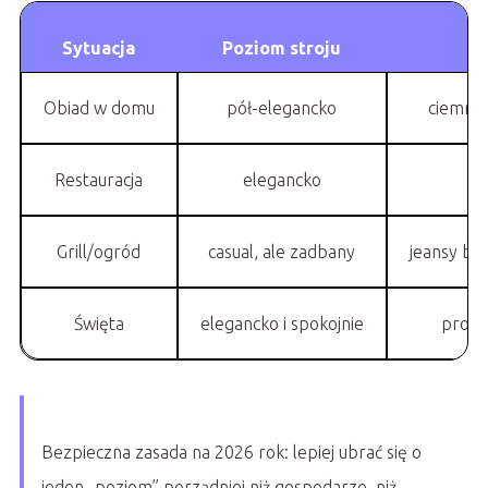
Sytuacja
Poziom stroju
Obiad w domu
pół-elegancko
ciemne 
Restauracja
elegancko
su
Grill/ogród
casual, ale zadbany
jeansy bez
Święta
elegancko i spokojnie
prost
Bezpieczna zasada na 2026 rok: lepiej ubrać się o
jeden „poziom” porządniej niż gospodarze, niż