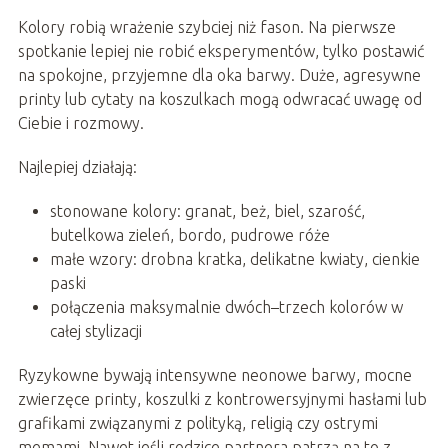
Kolory robią wrażenie szybciej niż fason. Na pierwsze
spotkanie lepiej nie robić eksperymentów, tylko postawić
na spokojne, przyjemne dla oka barwy. Duże, agresywne
printy lub cytaty na koszulkach mogą odwracać uwagę od
Ciebie i rozmowy.
Najlepiej działają:
stonowane kolory: granat, beż, biel, szarość,
butelkowa zieleń, bordo, pudrowe róże
małe wzory: drobna kratka, delikatne kwiaty, cienkie
paski
połączenia maksymalnie dwóch–trzech kolorów w
całej stylizacji
Ryzykowne bywają intensywne neonowe barwy, mocne
zwierzęce printy, koszulki z kontrowersyjnymi hasłami lub
grafikami związanymi z polityką, religią czy ostrymi
memami. Nawet jeśli rodzice partnera patrzą na to z