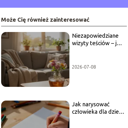
Może Cię również zainteresować
Niezapowiedziane
wizyty teściów – jak
grzecznie
powiedzieć, żeby
uprzedzali o
2026-07-08
przyjściu?
Jak narysować
człowieka dla dzieci
– prosty poradnik
krok po kroku