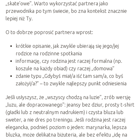
„skate’owe”. Warto wykorzystać partnera jako
przewodnika po tym świecie, bo zna kontekst znacznie
lepiej niż Ty.
O to dobrze poprosić partnera wprost:
krótkie opisanie, jak zwykle ubierają się jego/jej
rodzice na rodzinne spotkania
informację, czy rodzina jest raczej formalna (np.
koszule na każdy obiad) czy raczej „domowa”
zdanie typu „Gdybyś miał/a iść tam sam/a, co byś
założył/a?” – to zwykle najlepszy punkt odniesienia
Jeśli usłyszysz, że „wszyscy chodzą na luzie”, zrób wersję
„luzu, ale dopracowanego”: jeansy bez dziur, prosty t-shirt
(gładki lub z neutralnym nadrukiem) i czysta bluza lub
sweter, a nie dres po treningu. Jeśli rodzina jest raczej
elegancka, podnieś poziom o jeden: marynarka, lepsza
bluzka, może delikatna biżuteria, ale bez efektu „idę na