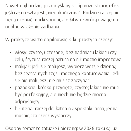
Nawet najbardziej przemyślany strój może stracić efekt,
jeśli cała reszta jest „niedokończona”. Rodzice raczej nie
będą oceniać marki spodni, ale łatwo zwrócą uwagę na
ogólne wrażenie zadbania.
W praktyce warto dopilnować kilku prostych rzeczy:
włosy: czyste, uczesane, bez nadmiaru lakieru czy
żelu, fryzura raczej naturalna niż mocno imprezowa
makijaż: jeśli się malujesz, wybierz wersję dzienną,
bez teatralnych rzęs i mocnego konturowania; jeśli
się nie malujesz, nie musisz zaczynać
paznokcie: krótko przycięte, czyste; lakier nie musi
być perfekcyjny, ale niech nie będzie mocno
odpryśnięty
biżuteria: raczej delikatna niż spektakularna, jedna
mocniejsza rzecz wystarczy
Osobny temat to tatuaże i piercing: w 2026 roku są już