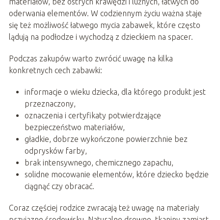
materiałów, bez ostrych krawędzi i luźnych, łatwych do
oderwania elementów. W codziennym życiu ważna staje
się też możliwość łatwego mycia zabawek, które często
lądują na podłodze i wychodzą z dzieckiem na spacer.
Podczas zakupów warto zwrócić uwagę na kilka
konkretnych cech zabawki:
informacje o wieku dziecka, dla którego produkt jest
przeznaczony,
oznaczenia i certyfikaty potwierdzające
bezpieczeństwo materiałów,
gładkie, dobrze wykończone powierzchnie bez
odprysków farby,
brak intensywnego, chemicznego zapachu,
solidne mocowanie elementów, które dziecko będzie
ciągnąć czy obracać.
Coraz częściej rodzice zwracają też uwagę na materiały
przyjazne środowisku. Naturalne drewno, tkaniny zamiast