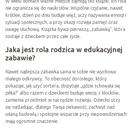
W wielu domach ważne miejsce zajmują też książki. Ich rola
nie ogranicza się do nauki słów. Wspólne czytanie, nawet
krótkie, dzień po dniu buduje więź, uczy nazywania emocji i
sytuacji społecznych, a przy okazji rozwija pamięć oraz
uwagę słuchową. Książka bywa pierwszą „zabawką”, która
zostaje z dzieckiem przez całe życie.
Jaka jest rola rodzica w edukacyjnej
zabawie?
Nawet najlepsza zabawka sama w sobie nie wychowa
małego odkrywcy. To obecność dorosłego, który
pokazuje, jak użyć sortera, dopytuje „gdzie schowała się
piłka?” albo razem z dzieckiem buduje wieżę z klocków,
zamienia przedmiot w narzędzie rozwoju. Dziecko uczy
się naśladując, dlatego Twoja ciekawość, zachwyt nad
udaną budowlą i spokojne wsparcie przy niepowodzeniach
mają ogromne znaczenie.