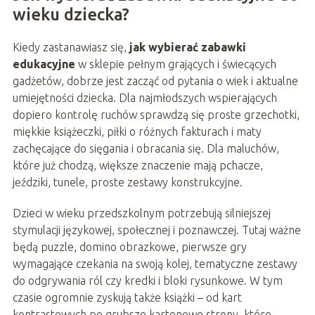
wieku dziecka?
Kiedy zastanawiasz się,
jak wybierać zabawki
edukacyjne
w sklepie pełnym grających i świecących
gadżetów, dobrze jest zacząć od pytania o wiek i aktualne
umiejętności dziecka. Dla najmłodszych wspierających
dopiero kontrolę ruchów sprawdzą się proste grzechotki,
miękkie książeczki, piłki o różnych fakturach i maty
zachęcające do sięgania i obracania się. Dla maluchów,
które już chodzą, większe znaczenie mają pchacze,
jeździki, tunele, proste zestawy konstrukcyjne.
Dzieci w wieku przedszkolnym potrzebują silniejszej
stymulacji językowej, społecznej i poznawczej. Tutaj ważne
będą puzzle, domino obrazkowe, pierwsze gry
wymagające czekania na swoją kolej, tematyczne zestawy
do odgrywania ról czy kredki i bloki rysunkowe. W tym
czasie ogromnie zyskują także książki – od kart
kontrastowych po grubsze kartonowe strony, które