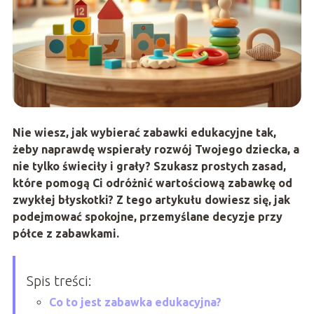
Nie wiesz,
jak wybierać zabawki edukacyjne
tak,
żeby naprawdę wspierały rozwój Twojego dziecka, a
nie tylko świeciły i grały? Szukasz prostych zasad,
które pomogą Ci odróżnić wartościową zabawkę od
zwykłej błyskotki? Z tego artykułu dowiesz się, jak
podejmować spokojne, przemyślane decyzje przy
półce z zabawkami.
Spis treści:
Co to jest zabawka edukacyjna?