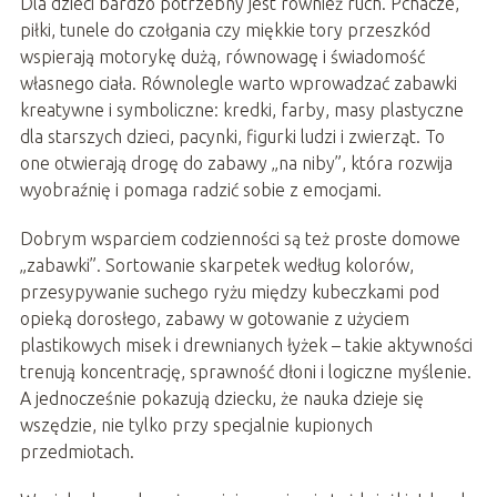
Dla dzieci bardzo potrzebny jest również ruch. Pchacze,
piłki, tunele do czołgania czy miękkie tory przeszkód
wspierają motorykę dużą, równowagę i świadomość
własnego ciała. Równolegle warto wprowadzać zabawki
kreatywne i symboliczne: kredki, farby, masy plastyczne
dla starszych dzieci, pacynki, figurki ludzi i zwierząt. To
one otwierają drogę do zabawy „na niby”, która rozwija
wyobraźnię i pomaga radzić sobie z emocjami.
Dobrym wsparciem codzienności są też proste domowe
„zabawki”. Sortowanie skarpetek według kolorów,
przesypywanie suchego ryżu między kubeczkami pod
opieką dorosłego, zabawy w gotowanie z użyciem
plastikowych misek i drewnianych łyżek – takie aktywności
trenują koncentrację, sprawność dłoni i logiczne myślenie.
A jednocześnie pokazują dziecku, że nauka dzieje się
wszędzie, nie tylko przy specjalnie kupionych
przedmiotach.