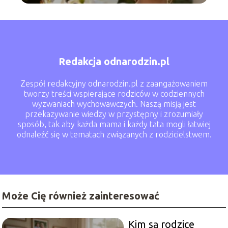
Redakcja odnarodzin.pl
Zespół redakcyjny odnarodzin.pl z zaangażowaniem
tworzy treści wspierające rodziców w codziennych
wyzwaniach wychowawczych. Naszą misją jest
przekazywanie wiedzy w przystępny i zrozumiały
sposób, tak aby każda mama i każdy tata mogli łatwiej
odnaleźć się w tematach związanych z rodzicielstwem.
Może Cię również zainteresować
Kim są rodzice