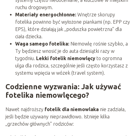
systemy często niedoceniane, a kluczowe w miejskim
ruchu drogowym.
Materiały energochłonne:
Wnętrze skorupy
fotelika powinno być wyłożone piankami (np. EPP czy
EPS), które działają jak „poduszka powietrzna” dla
ciała dziecka.
Waga samego fotelika:
Niemowlę rośnie szybko, a
Ty będziesz wnosić je do auta dziesiątki razy w
tygodniu.
Lekki fotelik niemowlęcy
to ogromna
ulga dla rodzica, szczególnie jeśli często korzystasz z
systemu wpięcia w wózek (travel system).
Codzienne wyzwania: Jak używać
fotelika niemowlęcego?
Nawet najdroższy
fotelik dla niemowlaka
nie zadziała,
jeśli będzie używany nieprawidłowo. Istnieje kilka
„grzechów głównych” rodziców: