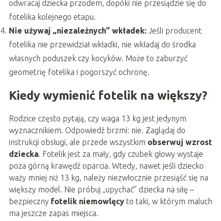
odwracaj dziecka przodem, dopóki nie przesiądzie się do
fotelika kolejnego etapu.
Nie używaj „niezależnych” wkładek:
Jeśli producent
fotelika nie przewidział wkładki, nie wkładaj do środka
własnych poduszek czy kocyków. Może to zaburzyć
geometrię fotelika i pogorszyć ochronę.
Kiedy wymienić fotelik na większy?
Rodzice często pytają, czy waga 13 kg jest jedynym
wyznacznikiem. Odpowiedź brzmi: nie. Zaglądaj do
instrukcji obsługi, ale przede wszystkim
obserwuj wzrost
dziecka
. Fotelik jest za mały, gdy czubek głowy wystaje
poza górną krawędź oparcia. Wtedy, nawet jeśli dziecko
waży mniej niż 13 kg, należy niezwłocznie przesiąść się na
większy model. Nie próbuj „upychać” dziecka na siłę –
bezpieczny
fotelik niemowlęcy
to taki, w którym maluch
ma jeszcze zapas miejsca.