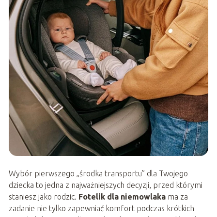
Wybór pierwszego „środka transportu” dla Twojego
dziecka to jedna z najważniejszych decyzji, przed którymi
staniesz jako rodzic.
Fotelik dla niemowlaka
ma za
zadanie nie tylko zapewniać komfort podczas krótkich