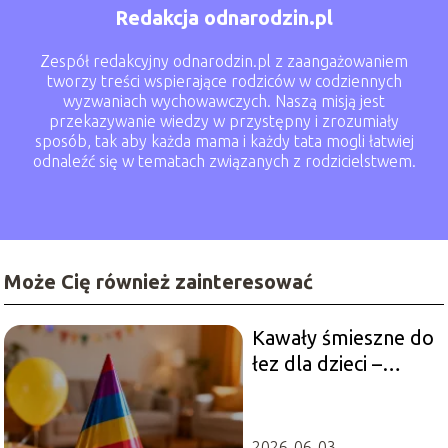
Redakcja odnarodzin.pl
Zespół redakcyjny odnarodzin.pl z zaangażowaniem
tworzy treści wspierające rodziców w codziennych
wyzwaniach wychowawczych. Naszą misją jest
przekazywanie wiedzy w przystępny i zrozumiały
sposób, tak aby każda mama i każdy tata mogli łatwiej
odnaleźć się w tematach związanych z rodzicielstwem.
Może Cię również zainteresować
Kawały śmieszne do
łez dla dzieci –
najlepsze
propozycje
2026-06-03