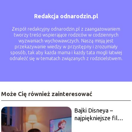
Redakcja odnarodzin.pl
Zespół redakcyjny odnarodzin.pl z zaangażowaniem
tworzy treści wspierające rodziców w codziennych
wyzwaniach wychowawczych. Naszą misją jest
przekazywanie wiedzy w przystępny i zrozumiały
sposób, tak aby każda mama i każdy tata mogli łatwiej
odnaleźć się w tematach związanych z rodzicielstwem.
Może Cię również zainteresować
Bajki Disneya –
najpiękniejsze filmy
animowane dla