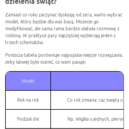
dzielenia świąt?
Zamiast co roku zaczynać dyskusję od zera, warto wybrać
model, który będzie dla was bazą. Możecie go
modyfikować, ale sama rama bardzo ułatwia rozmowę z
rodziną. W praktyce pary najczęściej wybierają jeden z
trzech schematów.
Poniższa tabela porównuje najpopularniejsze rozwiązania,
żeby łatwiej było ocenić, co wam pasuje:
Model
N
Rok na rok
Co rok zmiana: raz święta u j
Podział dni
Np. Wigilia u jednych, pierwszy