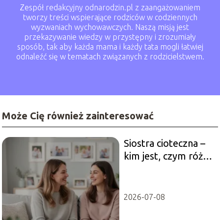
Zespół redakcyjny odnarodzin.pl z zaangażowaniem
tworzy treści wspierające rodziców w codziennych
wyzwaniach wychowawczych. Naszą misją jest
przekazywanie wiedzy w przystępny i zrozumiały
sposób, tak aby każda mama i każdy tata mogli łatwiej
odnaleźć się w tematach związanych z rodzicielstwem.
Może Cię również zainteresować
Siostra cioteczna –
kim jest, czym różni
się od kuzynki?
2026-07-08