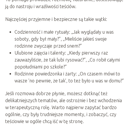
ją do nastroju i wrażliwości teściów.
Najczęściej przyjemne i bezpieczne są takie wątki:
Codzienność i małe rytuały: „Jak wyglądały u was
soboty, gdy był mały?”, „Mieliście jakieś swoje
rodzinne zwyczaje przed snem?”
Ulubione zajęcia i talenty: „Kiedy pierwszy raz
zauważyliście, że tak lubi rysować?”, „Co robił całymi
popołudniami po szkole?”
Rodzinne powiedzonka i żarty: „On czasem mówi to
wasze 'no pewnie, że tak’, to też było u was w domu?”
Jeśli rozmowa dobrze płynie, możesz dotknąć też
delikatniejszych tematów, ale ostrożnie i bez wchodzenia
w terapeutyczną rolę. Warto najpierw zapytać bardzo
ogólnie, czy były trudniejsze momenty, i zobaczyć, czy
teściowie w ogóle chcą iść w tę stronę.