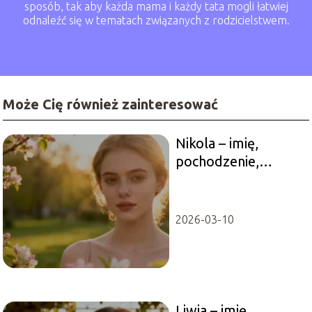
sposób, tak aby każda mama i każdy tata mogli łatwiej
odnaleźć się w tematach związanych z rodzicielstwem.
Może Cię również zainteresować
Nikola – imię,
pochodzenie,
znaczenie, imieniny
2026-03-10
Liwia – imię,